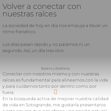
Volver a conectar con
nuestras raíces
La sociedad de hoy en día nos empuja a llevar un
ritmo frenético.
Los días pasan rápido y no paramos ni un
segundo. Así, un día tras otro.
Beatriz y Estefanía.
Conectar con nosotros mismo y con nuestras
raíces es fundamental para alinearnos con la vida
y para cuidarnos tanto por dentro como por
fuera.
En la búsqueda activa de mejorar nuestra calidad
de vida en Sotogrande, me gustaría presentaros