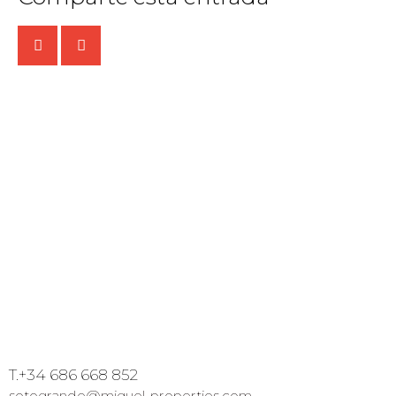
T.+34 686 668 852
sotogrande@miguel-properties.com