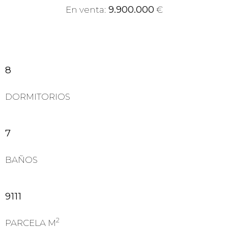
9.900.000
En venta:
€
8
DORMITORIOS
7
BAÑOS
9111
2
PARCELA M