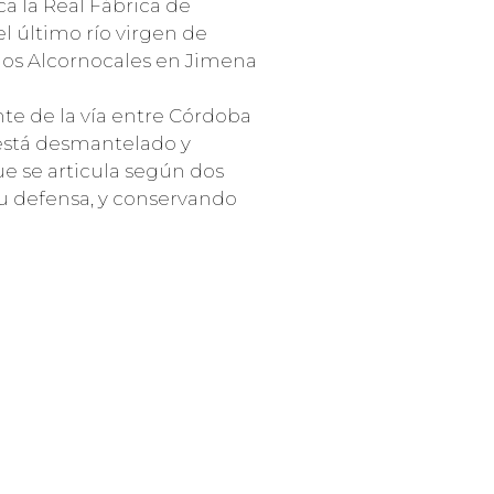
ca la Real Fábrica de
el último río virgen de
 los Alcornocales en Jimena
te de la vía entre Córdoba
r está desmantelado y
e se articula según dos
su defensa, y conservando