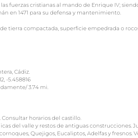
las fuerzas cristianas al mando de Enrique IV; sie
án en 1471 para su defensa y mantenimiento.
e de tierra compactada, superficie empedrada o roco
tera, Cádiz.
12, -5.458816
adamente/ 3.74 mi.
 Consultar horarios del castillo.
cas del valle y restos de antiguas construcciones. Ju
rnoques, Quejigos, Eucaliptos, Adelfas y fresnos.