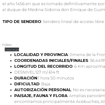
el año 1456 en que es tomado definitivamente por 
al duque de Medina-Sidonia don Enrique de Guzm
TIPO DE SENDERO
: Sendero lineal de acceso libr
Folleto
Descarga
LOCALIDAD Y PROVINCIA
: Jimena de la Fron
COORDENADAS INICIALES/FINALES
: 36.4419
LONGITUD DEL RECORRIDO
: 6 Km aproxim
DESNIVEL:127 m/ 614 ft
DURACIÓN
:1 hora 50 minutos
DIFICULTAD
: Baja.
AUTORIZACIÓN PERSONAL
: No es necesaria.
PAISAJE, FAUNA Y FLORA
: Amplias panorámi
encontramos principalmente Acebuches, Alco