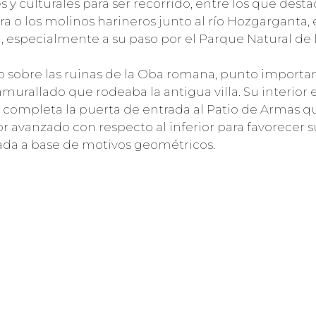
y culturales para ser recorrido, entre los que desta
era o los molinos harineros junto al río Hozgarganta, 
a, especialmente a su paso por el Parque Natural de
o sobre las ruinas de la Oba romana, punto importan
r amurallado que rodeaba la antigua villa. Su interio
completa la puerta de entrada al Patio de Armas qu
r avanzado con respecto al inferior para favorecer 
tada a base de motivos geométricos.