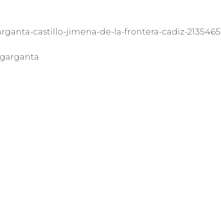
garganta-castillo-jimena-de-la-frontera-cadiz-213546
zgarganta