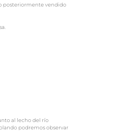
ndo posteriormente vendido
sa.
nto al lecho del río
 Volando podremos observar