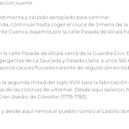
as con suerte.
vestimenta y calzado apropiado para caminar.
nda, continuar hasta coger el cruce de Jimena de la
rante Cuenca, bajamos por la calle Pasada de Alcalá h
n la calle Pasada de Alcalá cerca de la Guardia Civil.
gargantas de La Sauceda y Pasada Llana, a unos 160 
s pocos cauces fluviales carente de regulación en to
 la segunda mitad del siglo XVIII para la fabricación
a de las colonias de ultramar. Desde aquí salieron
an Asedio de Gibraltar (1779-1783).
 y desde aquí iremos al pueblo rumbo al castillo 