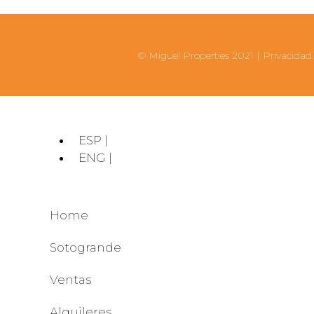
© Miguel Properties 2021 |
Privacidad
ESP |
ENG |
Home
Sotogrande
Ventas
Alquileres