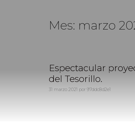
Mes:
marzo 20
Espectacular proye
del Tesorillo.
31 marzo 2021
por
97ddc8d2e1