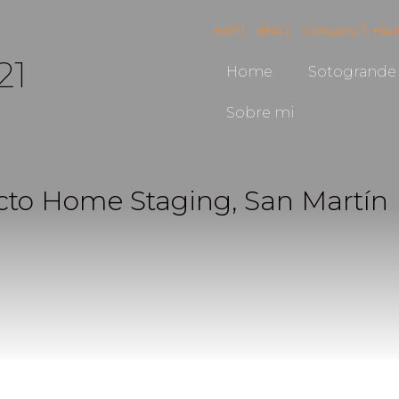
ESP |
ENG |
Contacto T. +34 
21
Home
Sotogrande
Sobre mi
cto Home Staging, San Martín