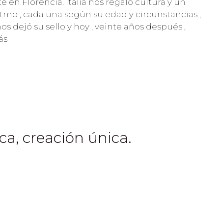
 en Florencia. Italia nos regaló cultura y un
itmo , cada una según su edad y circunstancias ,
nos dejó su sello y hoy , veinte años después ,
ás
ca, creación única.