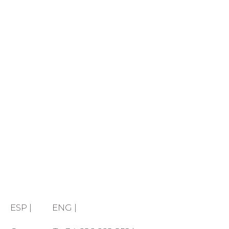
Saltar
al
contenido
ESP |
ENG |