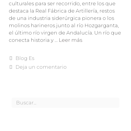
culturales para ser recorrido, entre los que
destaca la Real Fábrica de Artillería, restos
de una industria siderúrgica pionera o los
molinos harineros junto al río Hozgarganta,
el último río virgen de Andalucía. Un río que
conecta historia y …
Leer más
Categorías
Blog Es
Deja un comentario
Buscar: