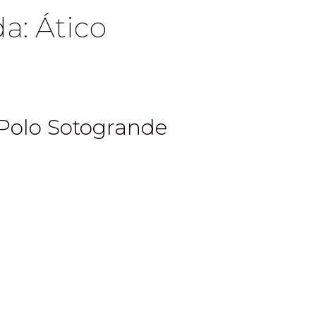
da:
Ático
 Polo Sotogrande